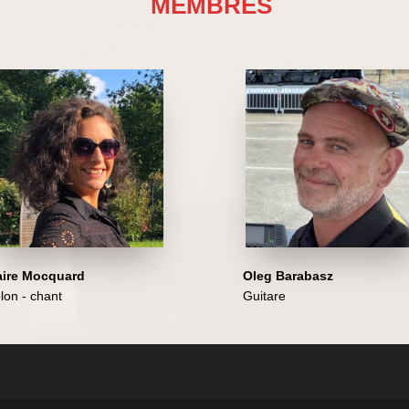
MEMBRES
aire Mocquard
Oleg Barabasz
lon - chant
Guitare